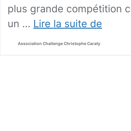
plus grande compétition c
𝗦𝗮𝗶𝗻𝘁-
un …
Lire la suite de
𝗥𝗮𝗽𝗵𝗮𝗲̈𝗹
𝗿𝗲𝘁𝗿𝗼𝘂𝘃𝗲
𝗹’𝗘𝘂𝗿𝗼𝗽𝗲
Association Challenge Christophe Caraty