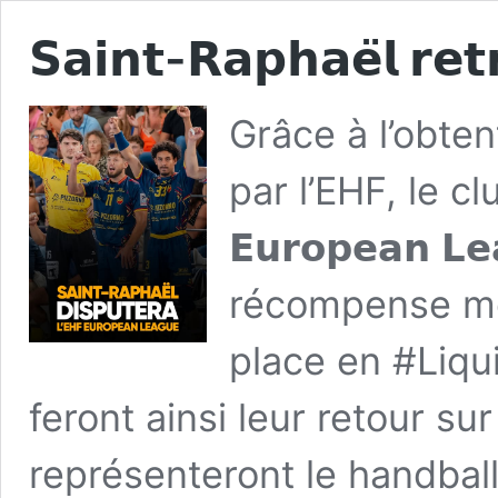
𝗦𝗮𝗶𝗻𝘁-𝗥𝗮𝗽𝗵𝗮𝗲̈𝗹 𝗿𝗲𝘁
Grâce à l’obte
par l’EHF, le cl
𝗘𝘂𝗿𝗼𝗽𝗲𝗮𝗻 
récompense mé
place en #Liqu
feront ainsi leur retour s
représenteront le handbal