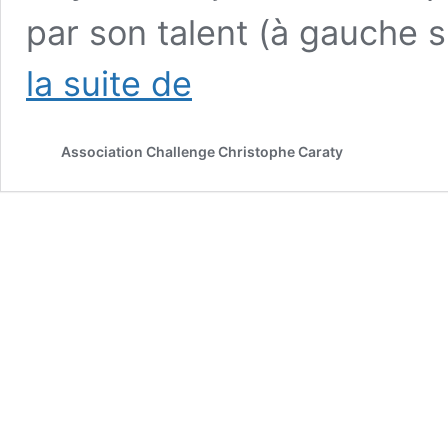
par son talent (à gauche s
TEL
la suite de
PÈRE,
TEL
FILS
Association Challenge Christophe Caraty
:
LA
SAGA
PASCHAL
au
Challenge
Christophe
Caraty