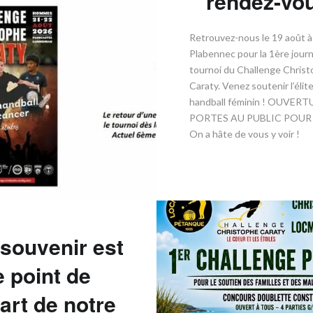
rendez-vou
​Retrouvez-nous le 19 août à
Plabennec pour la 1ère jour
tournoi du Challenge Chris
Caraty. Venez soutenir l’élit
handball féminin ! OUVER
PORTES AU PUBLIC POUR 1
On a hâte de vous y voir !
souvenir est
e point de
art de notre