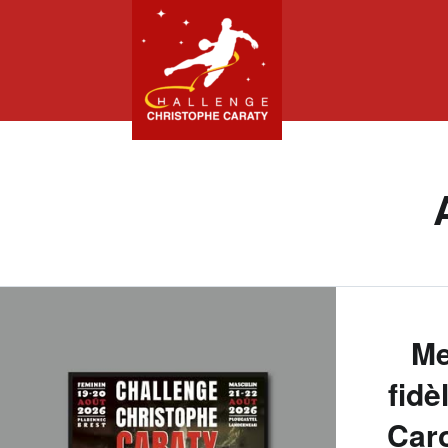
Aller
au
contenu
Me
fidè
Car