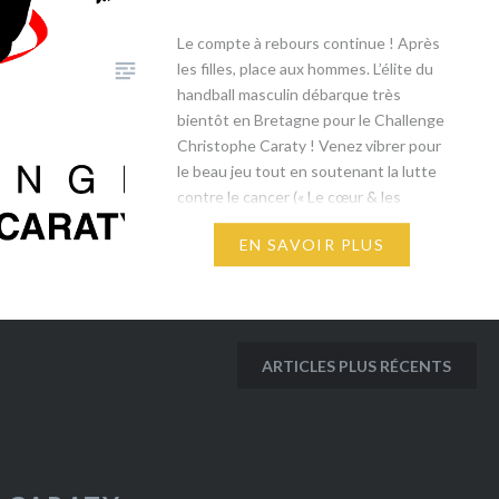
​Le compte à rebours continue ! Après
les filles, place aux hommes. L’élite du
handball masculin débarque très
bientôt en Bretagne pour le Challenge
Christophe Caraty ! Venez vibrer pour
le beau jeu tout en soutenant la lutte
contre le cancer (« Le cœur & les
étoiles »). ​Découvrez le programme
EN SAVOIR PLUS
complet de ce tournoi 100%
masculin…
ARTICLES PLUS RÉCENTS