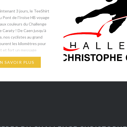
intenant 3 jours, le TeeShirt
du Pont de l’Iroise HB voyage
 aux couleurs du Challenge
 Caraty ! ​De Caen jusqu’à
e, nos cyclistes au grand
urent les kilomètres pour
t et fort un message
t de solidarité. ​ Un immense
EN SAVOIR PLUS
nne, Gigi et leur super…