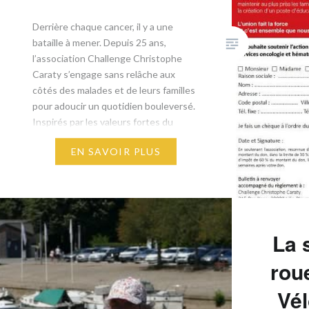
​Derrière chaque cancer, il y a une
bataille à mener. Depuis 25 ans,
l’association Challenge Christophe
Caraty s’engage sans relâche aux
côtés des malades et de leurs familles
pour adoucir un quotidien bouleversé. ​
Inspirés par les valeurs fortes du
handball — solidarité, entraide,
EN SAVOIR PLUS
combativité et esprit d’équipe — nous
formons une seule et même équipe…
La 
roue
Vél