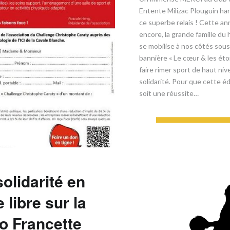
Entente Milizac Plouguin ha
ce superbe relais ! Cette a
encore, la grande famille du 
se mobilise à nos côtés sous
bannière « Le cœur & les éto
faire rimer sport de haut niv
solidarité. ​Pour que cette é
soit une réussite…
EN SAVOIR PLU
solidarité en
 libre sur la
o Francette