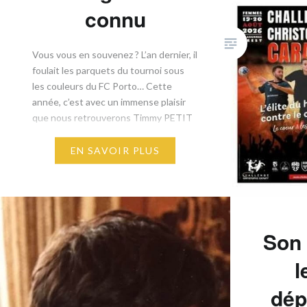
connu
​Vous vous en souvenez ? L’an dernier, il
foulait les parquets du tournoi sous
les couleurs du FC Porto… Cette
année, c’est avec un immense plaisir
que nous retrouverons Timmy PETIT
sous le maillot de Tremblay en France
Handball ! ​Le club francilien fait son
EN SAVOIR PLUS
grand retour sur le Challenge ! Une
équipe historique qui…
Son 
l
dép