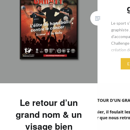
Le sport 
graphiste J
d’accompa
Challenge
création de
ses suppo
l’édition
incontourn
handball f
d’une caus
contre le 
Le retour d’un
grand nom & un
visage bien