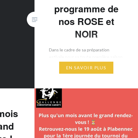
programme de
nos ROSE et
NOIR
​Dans le cadre de sa préparation
estivale pour sa toute première saison
en D2F, le Roz Hand’Du 29 participe les
EN SAVOIR PLUS
19 et 20 août au Challenge
Christophe Caraty (26ᵉ anniversaire) ! ​
Un grand rendez-vous solidaire où
l’élite du handball se mobilise contre le
cancer ! ARTICLE OUEST FRANCE ​
MERCREDI 19 AOÛT — PLABENNEC ​
mois
…
rand