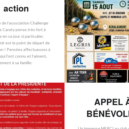
action
 de l’association Challenge
 Caraty pense très fort à
en ce jour si particulier.
ir est le point de départ de
on ! ​Pensées affectueuses à
qui l’ont connu et l’aiment,
ement à sa famille.
APPEL 
BÉNÉVOL
​Un immense MERCI au club 