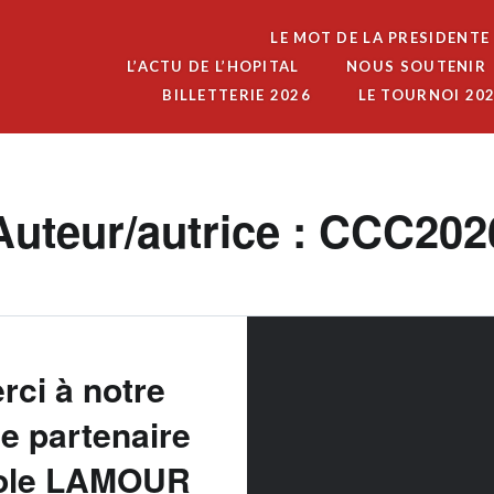
LE MOT DE LA PRESIDENTE
L’ACTU DE L’HOPITAL
NOUS SOUTENIR
BILLETTERIE 2026
LE TOURNOI 20
Auteur/autrice :
CCC202
rci à notre
le partenaire
ole LAMOUR