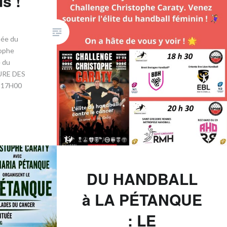
s !
née du
tophe
e du
TURE DES
7H00 ​
DU HANDBALL
à LA PÉTANQUE
: LE