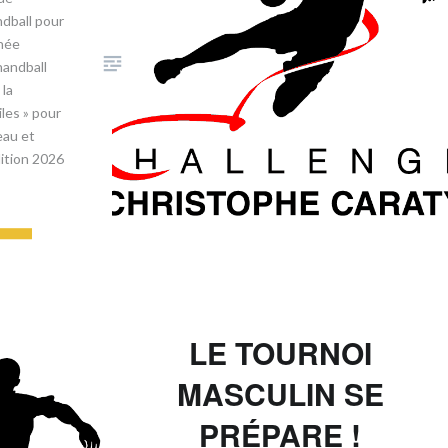
ndball pour
nnée
handball
 la
iles » pour
eau et
dition 2026
S
LE TOURNOI
MASCULIN SE
PRÉPARE !