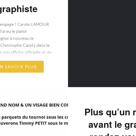
graphiste
s’engage ! Carole LAMOUR
’ai eu le plaisir
gner à nouveau le
 Christophe Caraty dans la
 son affiche officielle et de
rts de communication pour
 2026. Un événement
EN SAVOIR PLUS
able qui réunit l’élite du
éminin et masculin autour
e essentielle : la lutte
cancer….
Plus qu’un 
avant le g