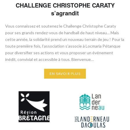
CHALLENGE CHRISTOPHE CARATY
s’agrandit
​Vous connaissez et soutenez le Challenge Christophe Caraty
pour ses grands rendez-vous de handball de haut niveau… Mais
cette année, la solidarité prend un nouveau terrain de jeu ! ​Pour la
toute première fois, l’association s’associe à Locmaria Pétanque
pour diversifier ses actions et vous proposer un événement
inédit, convivial et accessible à tous. ​Bienvenue…
EN SAVOIR PLUS