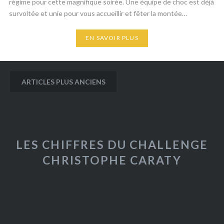
régime pour cette magnifique soirée. ​Une équipe de choc est déjà
survoltée et unie pour vous accueillir et fêter la montée…
EN SAVOIR PLUS
Navigation
ARTICLES PLUS ANCIENS
des
articles
LES CHIFFRES DU CHALLENGE
CHRISTOPHE CARATY