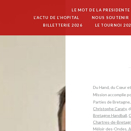
LE MOT DE LA PRESIDENTE
L’ACTU DE L’HOPITAL
NOUS SOUTENIR
BILLETTERIE 2026
LE TOURNOI 20
Du Hand, du Cœur et 
​Mission accomplie po
​Parties de Bretagne
Christophe Caraty
, 
Bretagne Handball
,
C
Chartres-de-Bretagn
Méloir-des-Ondes,
A