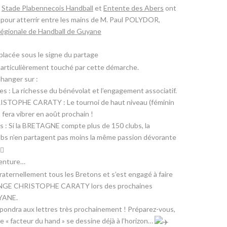
,
Stade Plabennecois Handball
et
Entente des Abers
ont
e pour atterrir entre les mains de M. Paul POLYDOR,
Régionale de Handball de Guyane
lacée sous le signe du partage
articulièrement touché par cette démarche.
changer sur :
s : La richesse du bénévolat et l’engagement associatif.
STOPHE CARATY : Le tournoi de haut niveau (féminin
 fera vibrer en août prochain !
es : Si la BRETAGNE compte plus de 150 clubs, la
bs n’en partagent pas moins la même passion dévorante
venture…
aternellement tous les Bretons et s’est engagé à faire
ENGE CHRISTOPHE CARATY lors des prochaines
YANE.
répondra aux lettres très prochainement ! Préparez-vous,
e « facteur du hand » se dessine déjà à l’horizon…