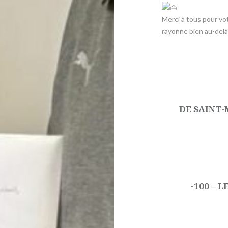
​Merci à tous pour v
rayonne bien au-delà
Navigation
de
l’article
DE SAINT-
-100 – 