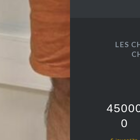
LES C
C
4500
0