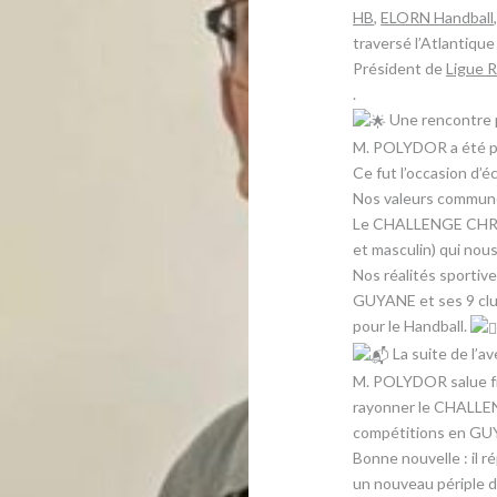
HB
,
ELORN Handball
traversé l’Atlantiqu
Président de
Ligue 
.
Une rencontre p
​M. POLYDOR a été p
Ce fut l’occasion d’é
​Nos valeurs commune
​Le CHALLENGE CHRI
et masculin) qui nous
​Nos réalités sportiv
GUYANE et ses 9 clu
pour le Handball.
La suite de l’a
​M. POLYDOR salue fr
rayonner le CHALL
compétitions en GU
​Bonne nouvelle : il 
un nouveau périple d