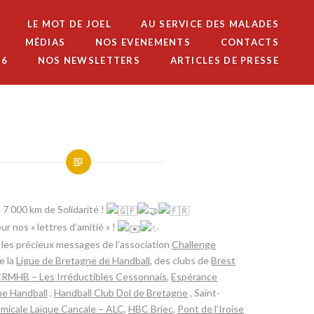
LE MOT DE JOEL
AU SERVICE DES MALADES
MÉDIAS
NOS EVENEMENTS
CONTACTS
26
NOS NEWSLETTERS
ARTICLES DE PRESSE
7 000 km de Solidarité !
ur nos « lettres d’amitié » !
, les précieux messages de l’association
Challenge
de la
Ligue de Bretagne de Handball
, des clubs de
Brest
RMHB – Les Irréductibles Cessonnais
,
Espérance
e Handball
,
Handball Club Dol de Bretagne
, Saint-
micale Laïque Cancale – ALC
,
HBC Briec
,
Pont de l’Iroise