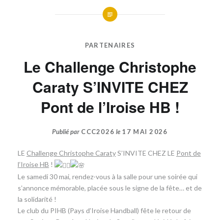
PARTENAIRES
Le Challenge Christophe
Caraty S’INVITE CHEZ
Pont de l’Iroise HB !
Publié par
CCC2026
le
17 MAI 2026
LE
Challenge Christophe Caraty
S’INVITE CHEZ LE
Pont de
l’Iroise HB
!
​Le samedi 30 mai, rendez-vous à la salle pour une soirée qui
s’annonce mémorable, placée sous le signe de la fête… et de
la solidarité !
​Le club du PIHB (Pays d’Iroise Handball) fête le retour de