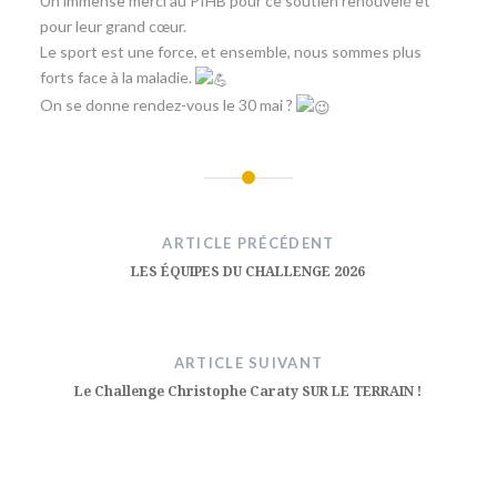
​Un immense merci au PIHB pour ce soutien renouvelé et
pour leur grand cœur.
Le sport est une force, et ensemble, nous sommes plus
forts face à la maladie.
​On se donne rendez-vous le 30 mai ?
Navigation
de
ARTICLE PRÉCÉDENT
l’article
LES ÉQUIPES DU CHALLENGE 2026
ARTICLE SUIVANT
Le Challenge Christophe Caraty SUR LE TERRAIN !